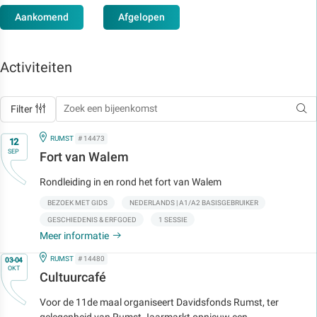
Aankomend
Afgelopen
Activiteiten
Filter
Op
IN
RUMST
# 14473
12
SEP
Fort van Walem
Rondleiding in en rond het fort van Walem
BEZOEK MET GIDS
NEDERLANDS | A1/A2 BASISGEBRUIKER
GESCHIEDENIS & ERFGOED
1 SESSIE
Meer informatie
Op
IN
RUMST
# 14480
03-04
OKT
Cultuurcafé
Voor de 11de maal organiseert Davidsfonds Rumst, ter